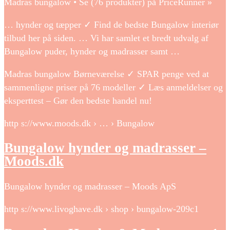
Madras bungalow • Se (76 produkter) på PriceRunner »
… hynder og tæpper ✓ Find de bedste Bungalow interiør
tilbud her på siden. … Vi har samlet et bredt udvalg af
Bungalow puder, hynder og madrasser samt …
Madras bungalow Børneværelse ✓ SPAR penge ved at
sammenligne priser på 76 modeller ✓ Læs anmeldelser og
eksperttest – Gør den bedste handel nu!
http s://www.moods.dk › … › Bungalow
Bungalow hynder og madrasser –
Moods.dk
Bungalow hynder og madrasser – Moods ApS
http s://www.livoghave.dk › shop › bungalow-209c1