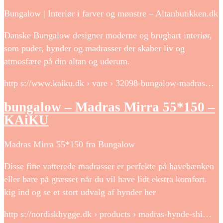
Bungalow | Interiør i farver og mønstre – Altanbutikken.dk
Danske Bungalow designer moderne og brugbart interiør,
som puder, hynder og madrasser der skaber liv og
atmosfære på din altan og uderum.
http s://www.kaiku.dk › vare › 32098-bungalow-madras…
bungalow – Madras Mirra 55*150 –
KAiKU
Madras Mirra 55*150 fra Bungalow
Disse fine vatterede madrasser er perfekte på havebænken
eller bare på græsset når du vil have lidt ekstra komfort.
kig ind og se et stort udvalg af hynder her
http s://nordiskhygge.dk › products › madras-hynde-shi…