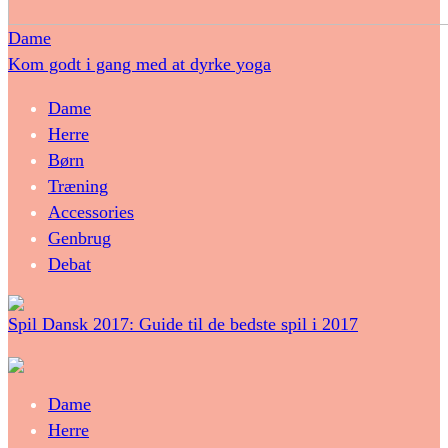
Dame
Kom godt i gang med at dyrke yoga
Dame
Herre
Børn
Træning
Accessories
Genbrug
Debat
Spil Dansk 2017: Guide til de bedste spil i 2017
Dame
Herre