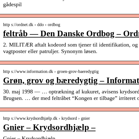
gådespil
http s://ordnet.dk › ddo › ordbog
feltråb — Den Danske Ordbog – Ord
2. MILITÆR aftalt kodeord som tjener til identifikation, og
vagtposter eller patruljer. Synonym løsen.
http s://www.information.dk › groen-grov-baeredygtig
Grøn, grov og bæredygtig – Informa
30. maj 1998 — … optrækning af kukuret, avisens krydsord o
Brugsen. … der med feltråbet “Kongen er tilbage” irriteret
http s://www.krydsordhjælp.dk › krydsord › gnier
Gnier – Krydsordhjælp –
Gnier – Krydsordhjælp