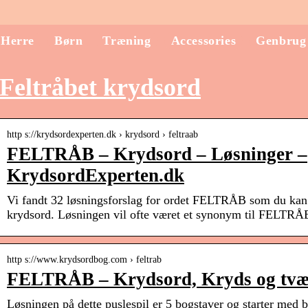
Herre
Børn
Træning
Accessories
Genbrug
Feltråbet krydsord
http s://krydsordexperten.dk › krydsord › feltraab
FELTRÅB – Krydsord – Løsninger –
KrydsordExperten.dk
Vi fandt 32 løsningsforslag for ordet FELTRÅB som du kan b
krydsord. Løsningen vil ofte været et synonym til FELTRÅ
http s://www.krydsordbog.com › feltrab
FELTRÅB – Krydsord, Kryds og tvæ
Løsningen på dette puslespil er 5 bogstaver og starter m