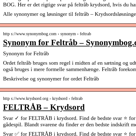
BOG. Her er det rigtige svar på feltråb krydsord, hvis du h
Alle synonymer og løsninger til feltråb – Krydsordsløsninge
http s://www.synonymbog.com › synonym › feltrab
Synonym for Feltråb – Synonymbog
Synonym for Feltråb
Ordet feltråb bruges som regel i midten af ​​en sætning og ud
også bruges i mere formelle sammenhænge. Feltråb forekom
Beskrivelse og synonymer for ordet Feltråb
http s://www.krydsord.org › krydsord › feltrab
FELTRÅB – Krydsord
Svar ✓ for FELTRÅB i krydsord. Find de bedste svar ⭐ for a
gådespil. Blandt svarene du finder er den bedste indskrift 
Svar ✅ for FELTRÅB i krydsord. Find de bedste svar ⭐ for a