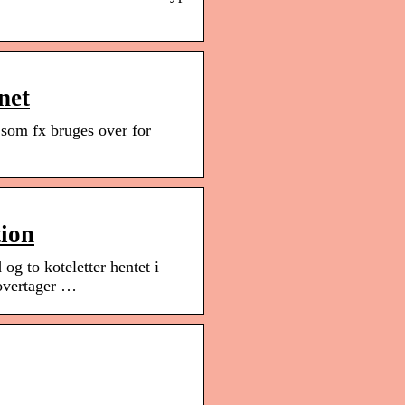
net
 som fx bruges over for
tion
g to koteletter hentet i
 overtager …