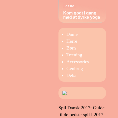
DAME
Kom godt i gang
med at dyrke yoga
Dame
Herre
Børn
Træning
Accessories
Genbrug
Debat
Spil Dansk 2017: Guide
til de bedste spil i 2017