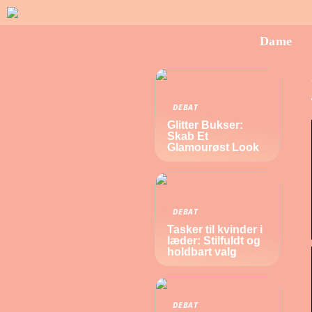
Dame
DEBAT
Glitter Bukser:
Skab Et
Glamourøst Look
DEBAT
Tasker til kvinder i
læder: Stilfuldt og
holdbart valg
DEBAT