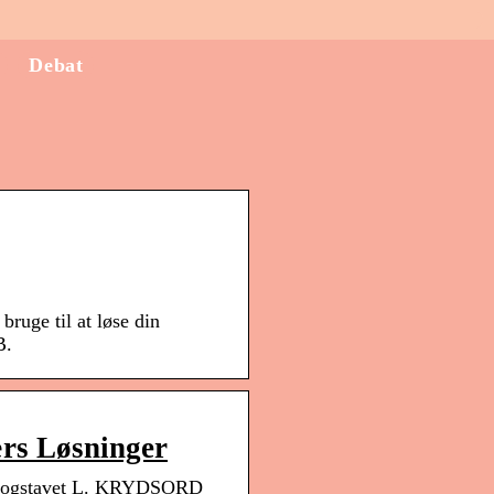
Debat
ruge til at løse din
B.
rs Løsninger
ed bogstavet L. KRYDSORD