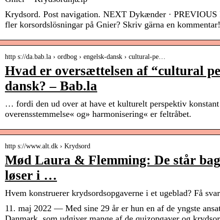
Krydsord. Post navigation. NEXT Dykænder · PREVIOUS Fe
fler korsordslösningar på Gnier? Skriv gärna en kommentar
http s://da.bab.la › ordbog › engelsk-dansk › cultural-pe…
Hvad er oversættelsen af “cultural pe
dansk? – Bab.la
… fordi den ud over at have et kulturelt perspektiv konstant
overensstemmelse« og» harmonisering« er feltråbet.
http s://www.alt.dk › Krydsord
Mød Laura & Flemming: De står bag
løser i …
Hvem konstruerer krydsordsopgaverne i et ugeblad? Få svar
11. maj 2022 — Med sine 29 år er hun en af de yngste ansat
Danmark, som udgiver mange af de quizopgaver og krydsord