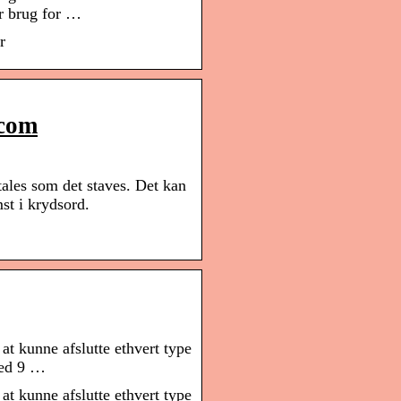
ar brug for …
r
.com
tales som det staves. Det kan
st i krydsord.
t kunne afslutte ethvert type
med 9 …
t kunne afslutte ethvert type