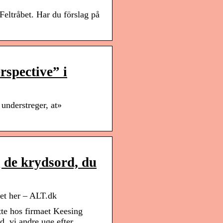
ltråbet. Har du förslag på
!
rspective” i
 understreger, at»
 de krydsord, du
et her – ALT.dk
te hos firmaet Keesing
, vi andre uge efter …