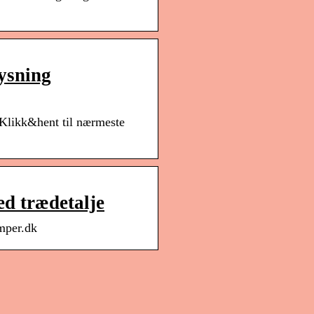
ysning
. Klikk&hent til nærmeste
d trædetalje
mper.dk