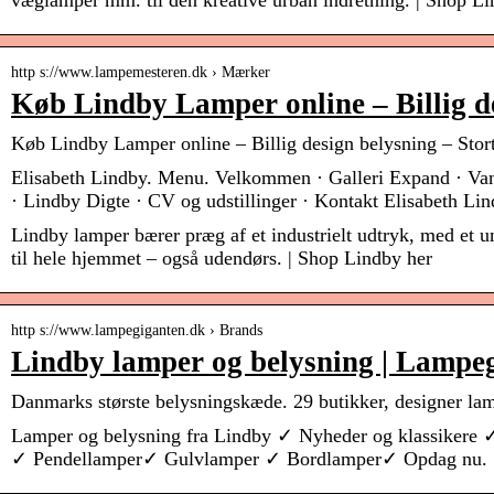
væglamper mm. til den kreative urban indretning. | Shop Li
http s://www.lampemesteren.dk › Mærker
Køb Lindby Lamper online – Billig d
Køb Lindby Lamper online – Billig design belysning – Stor
Elisabeth Lindby. Menu. Velkommen · Galleri Expand · Vand
· Lindby Digte · CV og udstillinger · Kontakt Elisabeth L
Lindby lamper bærer præg af et industrielt udtryk, med et u
til hele hjemmet – også udendørs. | Shop Lindby her
http s://www.lampegiganten.dk › Brands
Lindby lamper og belysning | Lampe
Danmarks største belysningskæde. 29 butikker, designer la
Lamper og belysning fra Lindby ✓ Nyheder og klassikere
✓ Pendellamper✓ Gulvlamper ✓ Bordlamper✓ Opdag nu.