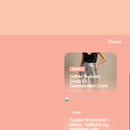
Dame
DEBAT
Glitter Bukser:
Skab Et
Glamourøst Look
DEBAT
Tasker til kvinder i
læder: Stilfuldt og
holdbart valg