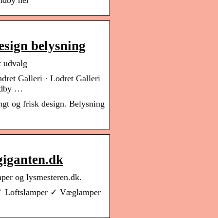
ndby her
esign belysning
t udvalg
ret Galleri · Lodret Galleri
indby …
ngt og frisk design. Belysning
giganten.dk
mper og lysmesteren.dk.
 ✓ Loftslamper ✓ Væglamper