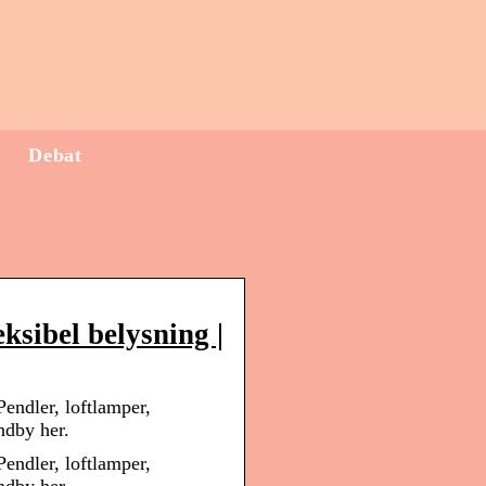
Debat
ksibel belysning |
Pendler, loftlamper,
ndby her.
Pendler, loftlamper,