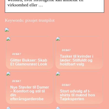
virksomhed eller …
Keywords: pixojet trustpilot
DEBAT
DEBAT
Tasker til kvinder i
Glitter Bukser: Skab
læder: Stilfuldt og
Et Glamourøst Look
holdbart valg
DEBAT
DEBAT
Nye Støvler til Damer
– Komfort og stil til
Stort udvalg af t-
din
shirts til mænd hos
efterårsgarderobe
Tøjeksperten