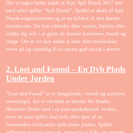
Der er ingen bedre måde at fejre Spil Dansk 2017 end
med selve spillet “Spil Dansk”. Spillet er skabt af Spil
Dansk-organisationen og er en hyldest til den danske
musikscene. Du kan udfordre dine venner, familie eller
endda dig selv i at gætte de danske kunstnere, bands og
sange. Det er en sjov måde at teste dine musikalske
evner på og samtidig få en masse god musik i ørerne.
2. Lost and Found – En Dyb Plads
Under Jorden
“Lost and Found” er et fængslende, visuelt og narrativt
eventyrspil, der er udviklet af danske No Studio.
Historien finder sted i en post-apokalyptisk verden,
hvor du som spiller skal lede efter spor af en
forsvunden civilisation dybt under jorden. Spillet
udforsker temaer som tab, farewell og håb i en rørende