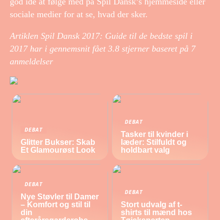
god idé at følge med på Spil Dansk’s hjemmeside eller
sociale medier for at se, hvad der sker.
Artiklen Spil Dansk 2017: Guide til de bedste spil i
2017 har i gennemsnit fået
3.8
stjerner baseret på
7
anmeldelser
DEBAT
DEBAT
Tasker til kvinder i
Glitter Bukser: Skab
læder: Stilfuldt og
Et Glamourøst Look
holdbart valg
DEBAT
DEBAT
Nye Støvler til Damer
– Komfort og stil til
Stort udvalg af t-
din
shirts til mænd hos