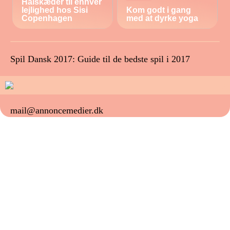
Halskæder til enhver
lejlighed hos Sisi
Kom godt i gang
Copenhagen
med at dyrke yoga
Spil Dansk 2017: Guide til de bedste spil i 2017
mail@annoncemedier.dk