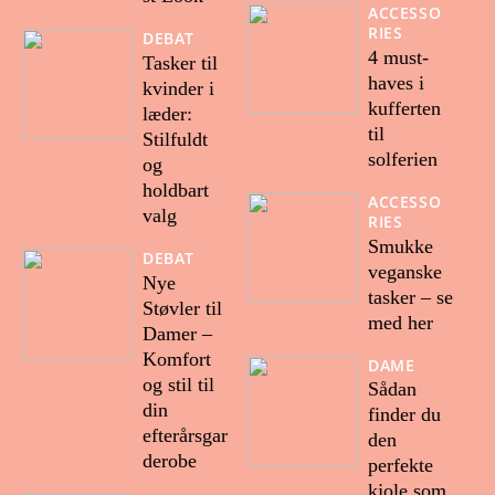
ACCESSO
RIES
DEBAT
4 must-
Tasker til
haves i
kvinder i
kufferten
læder:
til
Stilfuldt
solferien
og
holdbart
ACCESSO
valg
RIES
Smukke
DEBAT
veganske
Nye
tasker – se
Støvler til
med her
Damer –
Komfort
DAME
og stil til
Sådan
din
finder du
efterårsgar
den
derobe
perfekte
kjole som