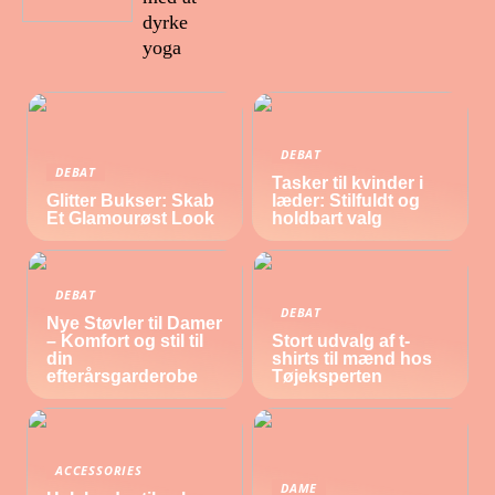
dyrke
yoga
DEBAT
DEBAT
Tasker til kvinder i
Glitter Bukser: Skab
læder: Stilfuldt og
Et Glamourøst Look
holdbart valg
DEBAT
DEBAT
Nye Støvler til Damer
– Komfort og stil til
Stort udvalg af t-
din
shirts til mænd hos
efterårsgarderobe
Tøjeksperten
ACCESSORIES
DAME