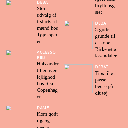
DEBAT
bryllupsg
Stort
æst
udvalg af
t-shirts til
DEBAT
mænd hos
3 gode
Tøjekspert
grunde til
en
at købe
Birkenstoc
ACCESSO
k-sandaler
RIES
Halskæder
DEBAT
til enhver
Tips til at
lejlighed
passe
hos Sisi
bedre på
Copenhag
dit tøj
en
DAME
Kom godt
i gang
med at